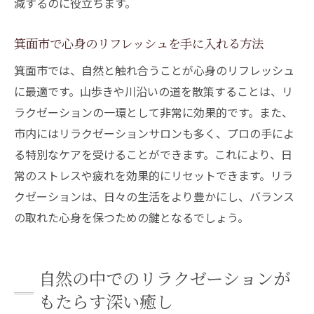
減するのに役立ちます。
効果
箕面市でのリラクゼーションが提供する新たな
箕面市で心身のリフレッシュを手に入れる方法
気づき
箕面市では、自然と触れ合うことが心身のリフレッシュ
リラクゼーションを通じて得られる新たな
に最適です。山歩きや川沿いの道を散策することは、リ
視点
ラクゼーションの一環として非常に効果的です。また、
箕面市でのリラクゼーション体験からの学
市内にはリラクゼーションサロンも多く、プロの手によ
び
る特別なケアを受けることができます。これにより、日
リラクゼーションが自己成長に与える影響
常のストレスや疲れを効果的にリセットできます。リラ
箕面市のリラクゼーションがもたらす心の
クゼーションは、日々の生活をより豊かにし、バランス
変化
の取れた心身を保つための鍵となるでしょう。
リラクゼーションを通じた新たな気づきの
探求
自然の中でのリラクゼーションが
心を開くリラクゼーションの新しいアプロ
ーチ
もたらす深い癒し