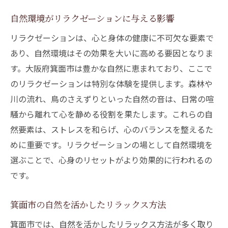
リラクゼーションの真髄を味わう：箕面市の魅
自然環境がリラクゼーションに与える影響
力
リラクゼーションは、心と身体の健康に不可欠な要素で
箕面市のリラクゼーションが持つ独自の魅
あり、自然環境はその効果を大いに高める要因となりま
力
す。大阪府箕面市は豊かな自然に恵まれており、ここで
リラクゼーションの本質に迫る箕面市での
のリラクゼーションは特別な体験を提供します。森林や
体験
川の流れ、鳥のさえずりといった自然の音は、日常の喧
箕面市で見つかるリラクゼーションの新た
騒から離れて心を静める役割を果たします。これらの自
な価値
然要素は、ストレスを和らげ、心のバランスを整えるた
リラクゼーションを通じた箕面市の魅力的
めに重要です。リラクゼーションの場として自然環境を
な発見
選ぶことで、心身のリセットがより効果的に行われるの
心に響く箕面市でのリラクゼーションの瞬
です。
間
箕面市が提供するリラクゼーションの真髄
箕面市の自然を活かしたリラックス方法
箕面市では、自然を活かしたリラックス方法が多く取り