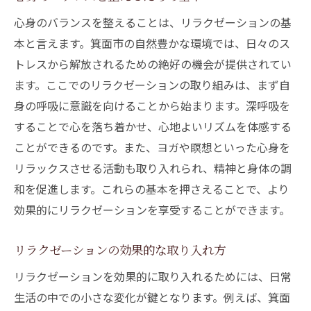
箕面市で心身のリフレッシュを手に入れる
心身のバランスを整えることは、リラクゼーションの基
方法
本と言えます。箕面市の自然豊かな環境では、日々のス
自然の中でのリラクゼーションがもたらす深い
トレスから解放されるための絶好の機会が提供されてい
癒し
ます。ここでのリラクゼーションの取り組みは、まず自
自然環境がリラクゼーションに与える影響
身の呼吸に意識を向けることから始まります。深呼吸を
箕面市の自然を活かしたリラックス方法
することで心を落ち着かせ、心地よいリズムを体感する
森林浴とリラクゼーションの相乗効果
ことができるのです。また、ヨガや瞑想といった心身を
リラックスさせる活動も取り入れられ、精神と身体の調
自然の中で心身を整える具体的な方法
和を促進します。これらの基本を押さえることで、より
自然の音を活用したリラクゼーションの技
効果的にリラクゼーションを享受することができます。
法
箕面市での自然体験が心に与える影響
リラクゼーションの効果的な取り入れ方
リラクゼーションの秘密を探る：箕面市での体
リラクゼーションを効果的に取り入れるためには、日常
験
生活の中での小さな変化が鍵となります。例えば、箕面
リラクゼーションの歴史とその進化