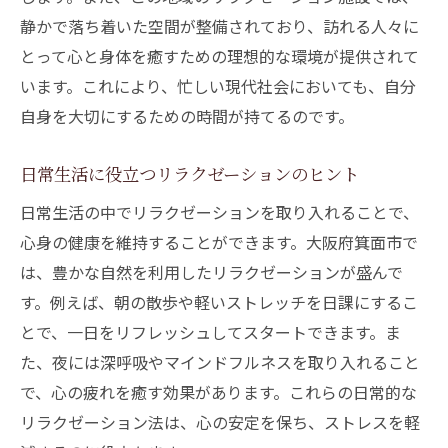
リラクゼーションを通じて自己理解を深め
静かで落ち着いた空間が整備されており、訪れる人々に
る
とって心と身体を癒すための理想的な環境が提供されて
リラクゼーションで日常のストレスを解消する
います。これにより、忙しい現代社会においても、自分
ヒント
自身を大切にするための時間が持てるのです。
ストレスマネジメントとリラクゼーション
の関係
日常生活に役立つリラクゼーションのヒント
日常生活での簡単なリラクゼーション方法
日常生活の中でリラクゼーションを取り入れることで、
ストレスの原因を理解し、緩和するための
心身の健康を維持することができます。大阪府箕面市で
リラクゼーション
は、豊かな自然を利用したリラクゼーションが盛んで
す。例えば、朝の散歩や軽いストレッチを日課にするこ
箕面市で体験できるストレス解消リラクゼ
とで、一日をリフレッシュしてスタートできます。ま
ーション
た、夜には深呼吸やマインドフルネスを取り入れること
心の安定をもたらすリラクゼーションのテ
で、心の疲れを癒す効果があります。これらの日常的な
クニック
リラクゼーション法は、心の安定を保ち、ストレスを軽
リラクゼーションがストレス解消に与える