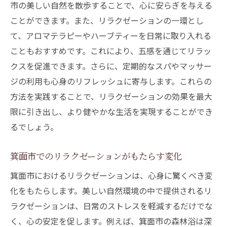
市の美しい自然を散歩することで、心に安らぎを与える
箕面市で人気のリラクゼーション施術
ことができます。また、リラクゼーションの一環とし
リラクゼーションが心に与える具体的な効
て、アロマテラピーやハーブティーを日常に取り入れる
果
こともおすすめです。これにより、五感を通じてリラッ
箕面市のプロフェッショナルによる施術の
クスを促進できます。さらに、定期的なスパやマッサー
魅力
ジの利用も心身のリフレッシュに寄与します。これらの
心身に優しいリラクゼーションの秘密
方法を実践することで、リラクゼーションの効果を最大
限に引き出し、より健やかな生活を実現することができ
リラクゼーションの未来：新たな可能性
るでしょう。
箕面市の豊かな自然が育むリラクゼーションの
魅力
箕面市でのリラクゼーションがもたらす変化
自然が与える五感への刺激
箕面市におけるリラクゼーションは、心身に驚くべき変
箕面市の自然とリラクゼーションの関係
化をもたらします。美しい自然環境の中で提供されるリ
自然環境がリラクゼーションに与える効果
ラクゼーションは、日常のストレスを軽減するだけでな
箕面市の自然が育む心の豊かさ
く、心の安定を促します。例えば、箕面市の森林浴は深