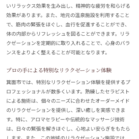
自然に囲まれたリラクゼーションスポット
いリラックス効果を生み出し、精神的な疲労を和らげる
紹介
効果があります。また、地元の温泉施設を利用すること
自然の中でリラクゼーションを楽しむため
で、筋肉の緊張をほぐし、血行を促進することができ、
のポイント
体の内部からリフレッシュを図ることができます。リラ
心と身体を解き放つリラクゼーションの方法
クゼーションを定期的に取り入れることで、心身のバラ
ンスをよりよく整えることが可能となります。
日常に取り入れたいリラクゼーションの小
技
プロの手による特別なリラクゼーション体験
箕面市でのリラクゼーションが提供する解
箕面市では、特別なリラクゼーション体験を提供するプ
放感
ロフェッショナルが数多くいます。熟練したセラピスト
心を整えるリラクゼーションのアプローチ
による施術は、個々のニーズに合わせたオーダーメイド
身体をリラックスさせる具体的なテクニッ
のリラクゼーションを提供し、深い癒しを実感できま
ク
す。特に、アロマセラピーや伝統的なマッサージ技術
心身のストレスを解消するリラクゼーショ
は、日々の緊張を解きほぐし、心地よい安らぎをもたら
ン法
します。また、この地域のリラクゼーション施設では、