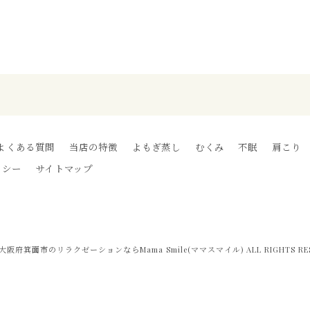
よくある質問
当店の特徴
よもぎ蒸し
むくみ
不眠
肩こり
リシー
サイトマップ
6 大阪府箕面市のリラクゼーションならMama Smile(ママスマイル) ALL RIGHTS RES