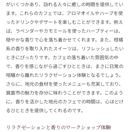
箕面市で楽しむアロマワークショップ
がいくつかあり、訪れる人々に癒しの時間を提供してい
ます。これらのカフェでは、アロマオイルやハーブを使
香りと一緒に過ごすリラックスした時間
ったドリンクやデザートを楽しむことができます。例え
忙しい日々から解放される箕面市のリラクゼー
ば、ラベンダーやカモミールを使ったハーブティーは、
ションスポット
穏やかな香りで心を落ち着かせてくれます。また、柑橘
人気のリラクゼーションスポットランキン
系の香りを取り入れたスイーツは、リフレッシュしたい
グ
ときにぴったりです。カフェの落ち着いた雰囲気の中
静寂と香りに包まれる温泉の魅力
で、香りを感じながら過ごすひとときは、まさに日常の
リラクゼーションサロンでの特別なケア体
喧騒から離れたリラクゼーション体験となるでしょう。
験
さらに、地元の食材を使ったメニューも充実しており、
地元の人々が愛する癒しスポット紹介
箕面市の魅力を存分に味わうことができます。このよう
箕面市でのリラックスデイプラン提案
に、香りを活かした地元のカフェでの時間は、心ほどけ
るひとときを提供してくれるのです。
香りと共に過ごす癒しのひととき
香りに癒される箕面市でのリラクゼーション術
リラクゼーションと香りのワークショップ体験
とは