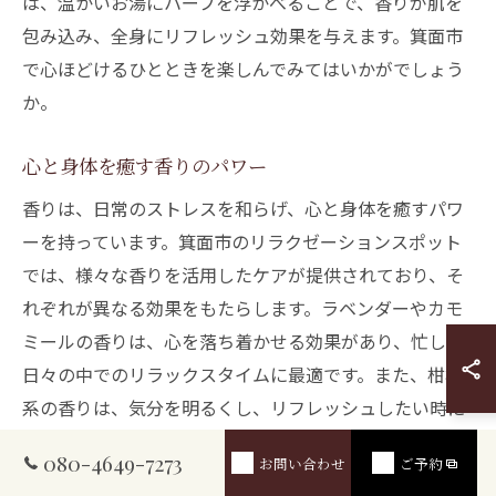
は、温かいお湯にハーブを浮かべることで、香りが肌を
包み込み、全身にリフレッシュ効果を与えます。箕面市
で心ほどけるひとときを楽しんでみてはいかがでしょう
か。
心と身体を癒す香りのパワー
香りは、日常のストレスを和らげ、心と身体を癒すパワ
ーを持っています。箕面市のリラクゼーションスポット
では、様々な香りを活用したケアが提供されており、そ
れぞれが異なる効果をもたらします。ラベンダーやカモ
ミールの香りは、心を落ち着かせる効果があり、忙しい
日々の中でのリラックスタイムに最適です。また、柑橘
系の香りは、気分を明るくし、リフレッシュしたい時に
おすすめです。こうした香りは、嗅覚を通じて脳に直接
080-4649-7273
お問い合わせ
ご予約
働きかけ、心の平穏を促します。箕面市で香りを活用し