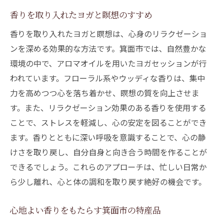
香りが心に与えるリラクゼーションの影響
香りを取り入れたヨガと瞑想のすすめ
香りとリラクゼーションの完璧な組み合わ
香りを取り入れたヨガと瞑想は、心身のリラクゼーショ
せ
ンを深める効果的な方法です。箕面市では、自然豊かな
香りで心ほどける箕面市のリラクゼーショ
環境の中で、アロマオイルを用いたヨガセッションが行
ン体験
われています。フローラル系やウッディな香りは、集中
箕面市での香りを活かしたリラクゼーショ
力を高めつつ心を落ち着かせ、瞑想の質を向上させま
ンイベント
す。また、リラクゼーション効果のある香りを使用する
ことで、ストレスを軽減し、心の安定を図ることができ
香りがもたらすリラクゼーションの深さ
ます。香りとともに深い呼吸を意識することで、心の静
香りと共に感じる箕面市の魅力
けさを取り戻し、自分自身と向き合う時間を作ることが
できるでしょう。これらのアプローチは、忙しい日常か
ら少し離れ、心と体の調和を取り戻す絶好の機会です。
心地よい香りをもたらす箕面市の特産品