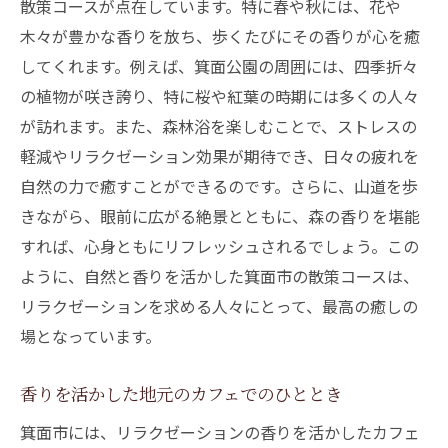
散策コースが点在しています。特に春や秋には、花や
紹介
木々が豊かな香りを放ち、歩くたびにその香りが心を癒
香りと共に楽しむ箕面の名所巡り
してくれます。例えば、箕面公園の周囲には、四季折々
季節ごとに変わる箕面市の香りの風景
の植物が咲き誇り、特に桜や紅葉の時期には多くの人々
が訪れます。また、森林浴を楽しむことで、ストレスの
自然の音と香りが織り成すリラクゼーショ
軽減やリラクゼーション効果が期待でき、日々の疲れを
ン
自然の力で癒すことができるのです。さらに、山道を歩
自然素材を利用した香り作り体験
きながら、眼前に広がる絶景とともに、森の香りを堪能
箕面市の自然から生まれた香りの物語
すれば、心身ともにリフレッシュされるでしょう。この
アロマオイルで心ほどける箕面市でのリラクゼ
ように、自然と香りを活かした箕面市の散策コースは、
ーション体験
リラクゼーションを求める人々にとって、最高の癒しの
初心者でも安心！アロマオイルの使い方
場となっています。
季節の変化に応じたアロマオイル選び
アロマオイルとマッサージの相乗効果
香りを活かした地元のカフェでのひととき
香りによる心身のリラクゼーション体験談
箕面市には、リラクゼーションの香りを活かしたカフェ