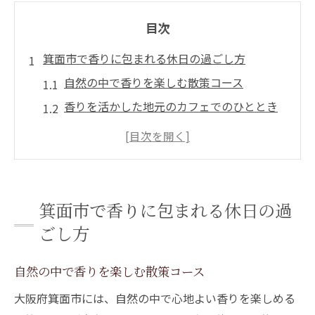
目次
箕面市で香りに包まれる休日の過ごし方
自然の中で香りを楽しむ散策コース
香りを活かした地元のカフェでのひととき
リラクゼーションと香りのワークショップ
体験
香り豊かなアロマオイルを使ったマッサー
ジ
箕面市で香りに包まれる休日の過
香りを取り入れたヨガと瞑想のすすめ
ごし方
心地よい香りをもたらす箕面市の特産品
リラクゼーションの香りと箕面市の自然が織り
自然の中で香りを楽しむ散策コース
成す癒しの旅
大阪府箕面市には、自然の中で心地よい香りを楽しめる
自然に囲まれたリラクゼーションスポット