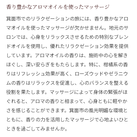
箕面市で体験する香りのヒーリング
香り豊かなアロマオイルを使ったマッサージ
リラクゼーションに最適な香りの紹介
箕面市でのリラクゼーションの旅には、香り豊かなアロ
疲れた心を癒す香りの選び方
マオイルを使ったマッサージが欠かせません。地元のサ
箕面市で発見！香りが導くリラクゼーションの
ロンでは、心身をリラックスさせるための特別なブレン
魅力
ドオイルを使用し、優れたリラクゼーション効果を提供
香りがもたらす新たな発見の旅
しています。アロマオイルの香りは、施術中の心を解き
香りを楽しむための箕面市のおすすめスポ
ほぐし、深い安らぎをもたらします。特に、柑橘系の香
ット
りはリフレッシュ効果が高く、ローズウッドやゼラニウ
ムの香りはリラックスを促進し、心のバランスを整える
香りを活かした地元産品の魅力
役割を果たします。マッサージによって身体の緊張がほ
香りを通じた新しいリラクゼーションの形
ぐれると、アロマの香りと相まって、心身ともに軽やか
箕面市の香りとリラクゼーションの歴史
さを感じることができます。箕面市の風光明媚な環境と
地元住民が愛する香りスポット
ともに、香りの力を活用したマッサージで心地よいひと
リラクゼーションと香りの相乗効果で心ほどけ
ときを過ごしてみませんか。
る箕面市の旅