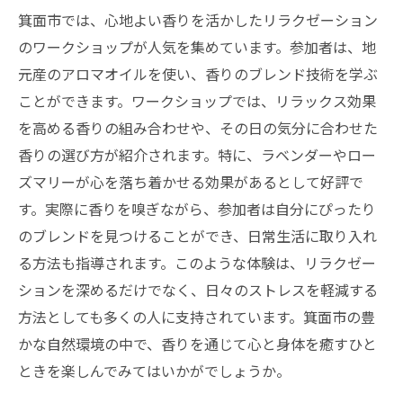
箕面市では、心地よい香りを活かしたリラクゼーション
香りがもたらす心の平穏とリラクゼーショ
のワークショップが人気を集めています。参加者は、地
ン
元産のアロマオイルを使い、香りのブレンド技術を学ぶ
リラクゼーションを深める香りの選び方
ことができます。ワークショップでは、リラックス効果
香りを活用したリラクゼーションの実践法
を高める香りの組み合わせや、その日の気分に合わせた
箕面市で見つかる自分だけの香り
香りの選び方が紹介されます。特に、ラベンダーやロー
香りと共に楽しむリラクゼーションアクテ
ズマリーが心を落ち着かせる効果があるとして好評で
ィビティ
す。実際に香りを嗅ぎながら、参加者は自分にぴったり
心と身体を癒す香りのパワー
のブレンドを見つけることができ、日常生活に取り入れ
心の疲れを癒す箕面市のリラクゼーションと香
る方法も指導されます。このような体験は、リラクゼー
りの魔法
ションを深めるだけでなく、日々のストレスを軽減する
方法としても多くの人に支持されています。箕面市の豊
ストレス解消に役立つ香りのチカラ
かな自然環境の中で、香りを通じて心と身体を癒すひと
香りを通じた心のデトックス法
ときを楽しんでみてはいかがでしょうか。
香りとマインドフルネスの関係