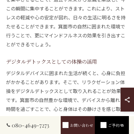
この瞬間に集中することができます。これにより、スト
レスの軽減や心の安定が図れ、日々の生活に明るさを持
たせることができます。箕面市の自然に囲まれた環境で
行うことで、更にマインドフルネスの効果を引き出すこ
とができるでしょう。
デジタルデトックスとしての体操の活用
デジタルデバイスに囲まれた生活が続くと、心身に負担
がかかることがあります。そこで、リラクゼーション体
操をデジタルデトックスとして取り入れることが効果的
です。箕面市の自然豊かな環境で、デバイスから離れた
時間を過ごすことで、心と身体はその静けさを感じ取
り、リフレッシュすることができます。体操を行いなが
080-4649-7273
お問い合わせ
ご予約
ら、デジタルデバイスの通知を気にせず、自分だけの時