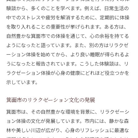
向上
験談から、多くのことを学べます。例えば、日常生活の
中でのストレスや疲労を解消するために、定期的に体操
体操で解消する肩こりと腰痛
を取り入れることの重要性が挙げられます。ある方は、
心身の疲労回復に効くストレッチ
自然豊かな箕面市での体操を通じて、心の余裕を持てる
呼吸法と心のリフレッシュ
ようになったと語っています。また、別の方はリラクゼ
日常生活に活かせる体操の技術
ーション体操を始めてから、より良い睡眠が得られるよ
箕面市ならではの豊かな自然とリラクゼーショ
うになったと報告されています。こうした体験談は、リ
ンの融合
ラクゼーション体操が心身の健康にどれほど役立つかを
箕面市の自然を活かした体操プログラム
示しています。
都市と自然のバランスを体感
箕面市のリラクゼーション文化の発展
豊かな緑がもたらすリラクゼーション効果
箕面市の自然スポットで体験するリラクゼ
箕面市は、その自然豊かな環境を背景に、リラクゼーシ
ーション
ョン体操の文化が発展しています。市内には、静かな森
林や美しい川辺が広がり、心身のリフレッシュに最適な
季節ごとのリラクゼーション体操の楽しみ