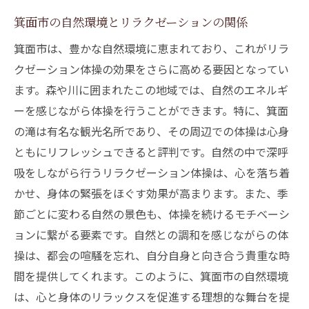
リラクゼーション体操が心に与える影響
箕面市の自然環境とリラクゼーションの関係
身体の緊張を解く体操法
箕面市は、豊かな自然環境に恵まれており、これがリラ
免疫力向上を目指すリラクゼーション
クゼーション体操の効果をさらに高める要因となってい
心の健康を保つための運動習慣
ます。森や川に囲まれたこの地域では、自然のエネルギ
ーを感じながら体操を行うことができます。特に、箕面
自己ケアとしてのリラクゼーション体操
の滝は有名な観光名所であり、その周辺での体操は心身
箕面市でのリラクゼーション体操の魅力とは
ともにリフレッシュできると評判です。自然の中で深呼
地元の人々が愛する体操の理由
吸をしながら行うリラクゼーション体操は、心を落ち着
リラクゼーション体操が提供する多様なプ
かせ、身体の緊張をほぐす効果が高まります。また、季
ログラム
節ごとに変わる自然の景色も、体操を続けるモチベーシ
参加者の声から見える体操の魅力
ョンに繋がる要素です。自然との調和を感じながらの体
箕面市の特産品と体操の意外な関係
操は、都会の喧騒を忘れ、自分自身と向き合う貴重な時
地域コミュニティとリラクゼーションのつ
間を提供してくれます。このように、箕面市の自然環境
ながり
は、心と身体のリラックスを促進する理想的な舞台を提