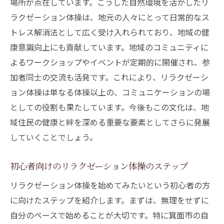
場所が点在しています。こうした自然環境を活かしたリ
方
ラクゼーション体操は、地元の人々にとって日常的なス
自然環境が健康に与える影響
トレス解消法として広く受け入れられており、地域の健
リラクゼーション体操で心と体をリフレッシュ
康意識向上にも貢献しています。地域のコミュニティに
する方法
よるワークショップやイベントが定期的に開催され、参
初めてのリラクゼーション体操のステップ
加者同士の交流も活発です。これにより、リラクゼーシ
気軽に始められる体操の紹介
ョン体操は単なる体操以上の、コミュニケーションの場
心身をリフレッシュするための工夫
としての役割も果たしています。今後もこの文化は、地
リラクゼーション体操の効果を持続させる
域住民の健康と絆を深める重要な要素としてさらに発展
コツ
していくことでしょう。
体操後におすすめのリラックス法
初心者向けのリラクゼーション体操のステップ
日常に取り入れるリラクゼーションのヒン
ト
リラクゼーション体操を始めてみたいという初心者の方
に向けたステップを紹介します。まずは、無理をせずに
自分のペースで始めることが大切です。特に箕面市の自