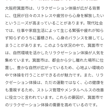
初心者向けのリラクゼーション体操のステ
大阪府箕面市は、リラクゼーション体操が広がる背景
ップ
に、住民が日々のストレスや疲労から心身を解放したい
自然の中で体験するリラクゼーションの真髄
というニーズが高まっていることがあります。現代社会
森の中でのリラクゼーション体操の効果
では、仕事や家庭生活によって生じる緊張や疲れが知ら
箕面市の自然がもたらす心の安定
ず知らずのうちに蓄積され、心身のバランスを崩してし
自然音とリラクゼーションの深い関係
まうことがあります。このような状況の中で、箕面市で
は、自然環境を活かしたリラクゼーション体操が人気を
アウトドアで楽しむリラクゼーション体操
集めています。箕面市は、都会から少し離れた場所に位
の魅力
置し、豊かな自然が広がっているため、心地よい環境の
自然と一体化する瞑想のすすめ
中で体操を行うことができるのが魅力です。また、リラ
自然体験がもたらすリラクゼーションの科
クゼーション体操は、ただの運動ではなく、心の健康を
学
も重視するため、ストレス管理やメンタルヘルスの改善
心身のバランスを整えるリラクゼーション体操
に役立つと言われています。これらの要因が、箕面市で
の重要性
のリラクゼーション体操の需要を高めているのです。
ストレスフリーな生活のために