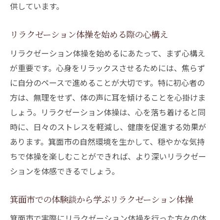
供しています。
訪れる価値のあるリラクゼーション体験
日常を忘れ自分と向き合うリラクゼーションの
リラクゼーション体操を始める際の心構え
時間
リラクゼーション体操を始めるにあたって、まず心構え
自分を見つめ直す時間の重要性
が重要です。心身をリラックスさせるためには、焦らず
忙しい生活からの解放
に自分のペースで進めることが大切です。特に初心者の
リラクゼーション体操で得られる心の安定
方は、無理をせず、体の声に耳を傾けることを心掛けま
静寂の中で心を整える方法
しょう。リラクゼーション体操は、心を落ち着けると同
マインドフルネスとリラクゼーションの関
時に、日々のストレスを軽減し、健康を促進する効果が
係
あります。箕面市の自然環境を生かして、穏やかな気持
デジタルデトックスとしての体操の活用
ちで体操を楽しむことができれば、より深いリラクゼー
リラクゼーション体操で得られる心身のリセッ
ションを体感できるでしょう。
ト効果
箕面市での体験談から学ぶリラクゼーション体操
緊張をリセットするための体操法
リラクゼーション体操がもたらす睡眠の質
箕面市で実際にリラクゼーション体操を行った方々の体