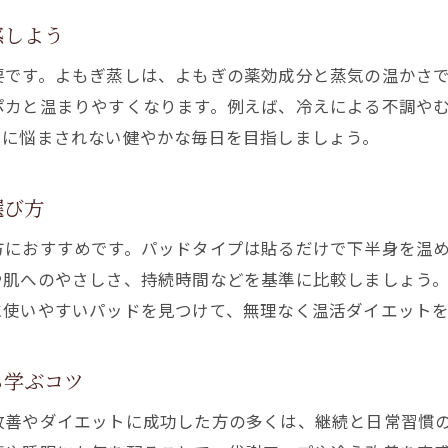
痩せやすい体づくりによもぎ蒸しが選ばれる理由
感しよう
よもぎ蒸しパッドの効果的な使用時間と頻度
要です。よもぎ蒸しは、よもぎの薬効成分と蒸気の温かさ
よもぎ蒸し体験者の痩せた実感と活用法
ポカと温まりやすくなります。例えば、冷えによる不調や
よもぎ蒸しでデトックス効果を高める方法
えに悩まされない健やかな毎日を目指しましょう。
よもぎ蒸しパッドで痩せやすい習慣を作るコツ
更年期の悩みにも寄り添うよもぎ蒸しの効果
選び方
よもぎ蒸しが更年期の不調にアプローチする理由
方におすすめです。パッドタイプは貼るだけで下半身を温
更年期ケアによもぎ蒸しパッドを取り入れるポイン
や肌へのやさしさ、持続時間などを基準に比較しましょう
よもぎ蒸しパッドで心身のバランスを整える方法
に使いやすいパッドを見つけて、無理なく温活ダイエット
よもぎ蒸し体験者の更年期対策エピソード紹介
更年期と痩せにくさ対策によもぎ蒸しを活用
ら学ぶコツ
よもぎ蒸しで更年期を穏やかに過ごすためのコツ
改善やダイエットに成功した方の多くは、継続と日常習慣
老廃物ケアを叶えるよもぎ蒸しパッド活用術