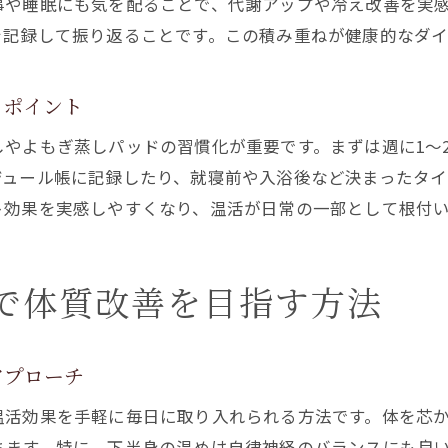
事や睡眠にも気を配ることで、代謝アップや冷え改善を実
よもぎ蒸しパッドで老廃物排出を促す仕組み
を記録して振り返ることです。この積み重ねが健康的なダイ
よもぎ蒸しで巡りとデトックス効果を実感する
老廃物ケアによもぎ蒸しパッドを使うポイント
るポイント
よもぎ蒸しパッドでむくみ解消に挑戦する方法
やよもぎ蒸しパッドの習慣化が重要です。まずは週に1～
体験者が語るよもぎ蒸しで変わった生活習慣
ジュール帳に記録したり、就寝前や入浴後など決まったタイ
ト効果を実感しやすくなり、温活が日常の一部として根付
よもぎ蒸しパッドを老廃物ケアに活かす工夫
寝るときに使うよもぎ蒸しパッドの注意点
よもぎ蒸しパッドを寝るときに使う際の安全対策
で体質改善を目指す方法
寝る前によもぎ蒸しパッドを選ぶポイント
よもぎ蒸しパッドで快適な睡眠をサポートする方法
アプローチ
寝るときのよもぎ蒸しパッドの使い方と注意事項
温活効果を手軽に毎日に取り入れられる方法です。体を芯
長時間の使用時によもぎ蒸しパッドのリスク回避
ちます。特に、下半身の温めは自律神経のバランスにも良