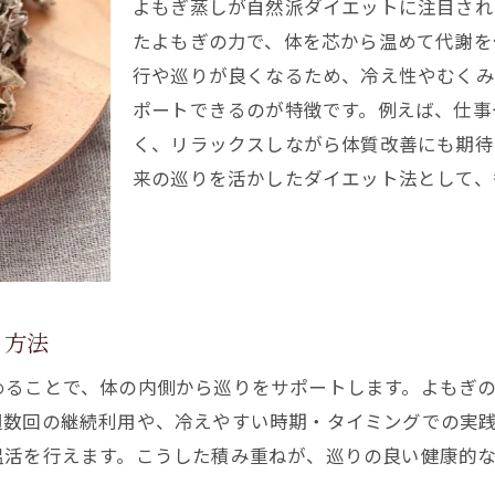
よもぎ蒸しが自然派ダイエットに注目され
生理や更年期によもぎ蒸しパッドが役立つ理由
たよもぎの力で、体を芯から温めて代謝を
よもぎ蒸しパッドで老廃物ケアを始めるポイント
行や巡りが良くなるため、冷え性やむくみ
本当に痩せた人のよもぎ蒸しパッド実践体験談
ポートできるのが特徴です。例えば、仕事
よもぎ蒸しパッドランキングから選ぶ活用法
く、リラックスしながら体質改善にも期待
温活ならよもぎ蒸しパッドで毎日手軽に実践
来の巡りを活かしたダイエット法として、
よもぎ蒸しパッドで手軽に温活を始めるメリット
毎日続けやすいよもぎ蒸しパッドの活用法
よもぎ蒸しパッドのおすすめの使い方とコツ
寝るときにも安心なよもぎ蒸しパッドの選び方
る方法
よもぎ蒸しで冷えやむくみの悩みをケアする方法
めることで、体の内側から巡りをサポートします。よもぎ
よもぎ蒸しパッド使用時の安全対策をチェック
週数回の継続利用や、冷えやすい時期・タイミングでの実
痩せやすい身体へ導くよもぎ蒸しの使い方
温活を行えます。こうした積み重ねが、巡りの良い健康的な
よもぎ蒸しで代謝アップを目指す活用ポイント