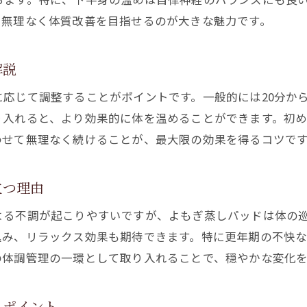
よもぎ蒸しパッドを夜活に取り入れるコツ
、無理なく体質改善を目指せるのが大きな魅力です。
体験談から学ぶよもぎ蒸しで健康的に痩せるコツ
よもぎ蒸しで健康的に痩せた体験談を紹介
解説
実際によもぎ蒸しパッドで痩せた人の習慣
応じて調整することがポイントです。一般的には20分から
よもぎ蒸しの効果的な継続方法とポイント
り入れると、より効果的に体を温めることができます。初
体験者が語るよもぎ蒸しのダイエット成功例
わせて無理なく続けることが、最大限の効果を得るコツで
よもぎ蒸しパッド活用のビフォーアフター体験
よもぎ蒸しで理想の体質改善を叶える秘訣
立つ理由
よる不調が起こりやすいですが、よもぎ蒸しパッドは体の
込み、リラックス効果も期待できます。特に更年期の不快
の体調管理の一環として取り入れることで、穏やかな変化
るポイント