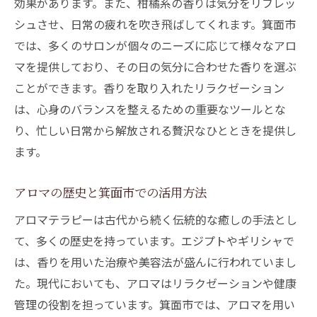
効果があります。また、柑橘系の香りは気分をリフレッ
ト
シュさせ、日常の疲れを吹き飛ばしてくれます。箕面市
優雅なひとときを演出するアロマの香り
では、多くのサロンが個々のニーズに応じて様々なアロ
箕面市のアロマリラクゼーションプラン
マを提供しており、その日の気分に合わせた香りを選ぶ
大切な人と一緒に楽しむアロマセッション
ことができます。香りを取り入れたリラクゼーション
は、心身のバランスを整えるための重要なツールとな
アロマリラクゼーションがもたらす心の豊
り、忙しい日常から解放される贅沢なひとときを提供し
かさ
ます。
箕面市でのアロマ体験が人生にもたらす変
化
アロマの歴史と箕面市での活用方法
アロマで日々の疲れを癒す箕面市のおすすめス
アロマテラピーは古代から続く伝統的な癒しの手法とし
ポット
て、多くの歴史を持っています。エジプトやギリシャで
日常の疲れを癒すアロマサロンの選び方
は、香りを用いた治療や美容法が盛んに行われていまし
箕面市でおすすめのリラクゼーション施設
た。現代においても、アロマはリラクゼーションや健康
アロマを活用した箕面市でのリフレッシュ
管理の役割を担っています。箕面市では、アロマを用い
法