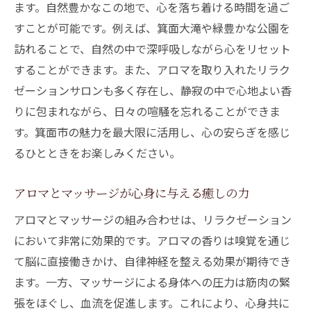
ます。自然豊かなこの地で、心を落ち着ける時間を過ご
箕面市の隠れたリラクゼーションスポット
すことが可能です。例えば、箕面大滝や緑豊かな公園を
アロマを取り入れた箕面市の魅力的な施設
訪れることで、自然の中で深呼吸しながら心をリセット
地域密着型のリラクゼーション体験
することができます。また、アロマを取り入れたリラク
ゼーションサロンも多く存在し、静寂の中で心地よい香
観光とリラクゼーションを兼ね備えたスポ
りに包まれながら、日々の喧騒を忘れることができま
ット
す。箕面市の魅力を最大限に活用し、心の安らぎを感じ
アロマトリートメントで心身をリフレッシュす
るひとときをお楽しみください。
る方法
初心者でも安心のアロマトリートメント基
アロマとマッサージが心身に与える癒しの力
礎知識
アロマとマッサージの組み合わせは、リラクゼーション
箕面市で人気のアロマトリートメントメニ
において非常に効果的です。アロマの香りは嗅覚を通じ
ュー
て脳に直接働きかけ、自律神経を整える効果が期待でき
アロマトリートメントがもたらす心身の変
ます。一方、マッサージによる身体への圧力は筋肉の緊
化
張をほぐし、血流を促進します。これにより、心身共に