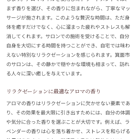
アロマオイルがもたらす深いリラクゼーション
まず香りを選び、その香りに包まれながら、丁寧なマッ
効果
サージが施されます。このような贅沢な時間は、ただ身
知っておきたいアロマオイルの基礎知識
体を癒すだけでなく、心に溜まった疲れやストレスも解
箕面市で話題のアロマオイルセラピー
消してくれます。サロンでの施術を受けることで、自分
自身を大切にする時間を持つことができ、自宅では味わ
アロマオイル選びで気をつけるポイント
えない特別なリラクゼーションを感じられます。箕面市
アロマオイルを使ったセルフマッサージの
のサロンは、その静かで穏やかな環境も相まって、訪れ
効果
る人々に深い癒しを与えています。
リラクゼーションに最適なアロマオイルの
組み合わせ
リラクゼーションに最適なアロマの香り
アロマオイルがもたらす心身へのリラクゼ
アロマの香りはリラクゼーションに欠かせない要素であ
ーション
り、その効果を最大限に引き出すためには、自分の体調
箕面市で体験する優雅なアロマリラクゼーショ
や気分に合った香りを選ぶことが大切です。例えば、ラ
ンのひととき
ベンダーの香りは心を落ち着かせ、ストレスを和らげる
特別な日に訪れたい箕面市のアロマスポッ