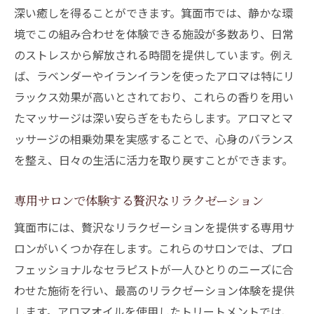
自宅で簡単にできるアロマトリートメント
深い癒しを得ることができます。箕面市では、静かな環
法
境でこの組み合わせを体験できる施設が多数あり、日常
プロの技で体験する至福のひととき
のストレスから解放される時間を提供しています。例え
アロマトリートメントを受ける前の心構え
ば、ラベンダーやイランイランを使ったアロマは特にリ
日常のストレスを忘れるアロマリラクゼーショ
ラックス効果が高いとされており、これらの香りを用い
ンの魅力
たマッサージは深い安らぎをもたらします。アロマとマ
ッサージの相乗効果を実感することで、心身のバランス
アロマが心に与えるリラックス効果
を整え、日々の生活に活力を取り戻すことができます。
忙しい日常に取り入れたいアロマの簡単な
活用法
専用サロンで体験する贅沢なリラクゼーション
心身のストレス解消に効果的なアロマオイ
箕面市には、贅沢なリラクゼーションを提供する専用サ
ル
ロンがいくつか存在します。これらのサロンでは、プロ
アロマと呼吸法で心を落ち着ける
フェッショナルなセラピストが一人ひとりのニーズに合
箕面市でのアロマ体験がもたらす効果
わせた施術を行い、最高のリラクゼーション体験を提供
アロマリラクゼーションの継続的な効果
します。アロマオイルを使用したトリートメントでは、