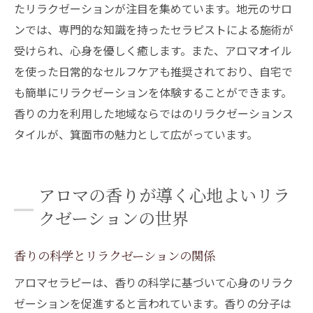
たリラクゼーションが注目を集めています。地元のサロ
地元で愛されるリラクゼーションスポット
ンでは、専門的な知識を持ったセラピストによる施術が
紹介
受けられ、心身を優しく癒します。また、アロマオイル
箕面市で体験する心地よいアロマのひとと
を使った日常的なセルフケアも推奨されており、自宅で
き
も簡単にリラクゼーションを体験することができます。
訪れるべきアロマリラクゼーションの名所
香りの力を利用した地域ならではのリラクゼーションス
タイルが、箕面市の魅力として広がっています。
アロマの香りが導く心地よいリラ
クゼーションの世界
香りの科学とリラクゼーションの関係
アロマセラピーは、香りの科学に基づいて心身のリラク
ゼーションを促進すると言われています。香りの分子は