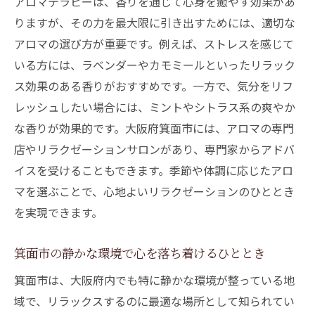
アロマテラピーは、香りを通じて心身を癒やす効果があ
アロマの歴史と箕面市での活用方法
りますが、その力を最大限に引き出すためには、適切な
アロマの香りが導く心地よいリラクゼーション
アロマの選び方が重要です。例えば、ストレスを感じて
の世界
いる方には、ラベンダーやカモミールといったリラック
香りの科学とリラクゼーションの関係
ス効果のある香りがおすすめです。一方で、気分をリフ
箕面市で人気のアロマフレグランス紹介
レッシュしたい場合には、ミントやシトラス系の爽やか
心身のバランスを整える香りの選び方
な香りが効果的です。大阪府箕面市には、アロマの専門
店やリラクゼーションサロンがあり、専門家からアドバ
季節ごとのおすすめアロマの香り
イスを受けることもできます。季節や体調に応じたアロ
香りの種類で異なるリラクゼーション体験
マを選ぶことで、心地よいリラクゼーションのひととき
アロマディフューザーを使ったリラクゼー
を実現できます。
ション法
箕面市の人気スポットで究極のリラクゼーショ
箕面市の静かな環境で心を落ち着けるひととき
ンを堪能
箕面市は、大阪府内でも特に静かな環境が整っている地
自然豊かな箕面市でリラックスできる場所
域で、リラックスするのに最適な場所として知られてい
心身を癒すおすすめのアロマサロン