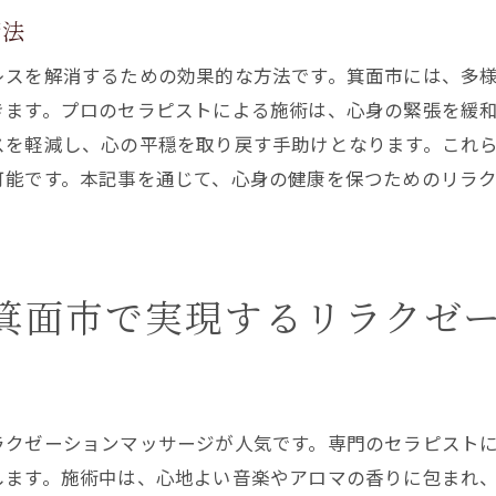
リラクゼーションによるエネルギーリチャージ
消法
箕面市の豊かな自然に癒される
レスを解消するための効果的な方法です。箕面市には、多
リラクゼーションがもたらすポジティブな変化
きます。プロのセラピストによる施術は、心身の緊張を緩
日常生活に役立つリラクゼーションの知識
スを軽減し、心の平穏を取り戻す手助けとなります。これ
リラクゼーションを取り入れた健康的な生活
可能です。本記事を通じて、心身の健康を保つためのリラ
リラクゼーションの手技で深い癒しを体験する
箕面市で受ける熟練のリラクゼーション手技
心を軽やかにするリラクゼーションのメカニズム
箕面市で実現するリラクゼ
リラクゼーションによる深いリラクゼーション効果
箕面市で体験するプロのセラピー
リラクゼーションがもたらす心の解放
深いリラクゼーションでのストレス解消法
ラクゼーションマッサージが人気です。専門のセラピスト
心身の健康を促進する箕面市のリラクゼーション
します。施術中は、心地よい音楽やアロマの香りに包まれ