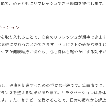
可能で、心身ともにリフレッシュできる時間を提供します
箕面市でのリラクゼーションが健康に与える効果
リラクゼーションを通して得られる健康の秘訣
健康をサポートする箕面市のリラクゼーションサー
ゼーション
リラクゼーションによる心身のポジティブな変化
箕面市でリラクゼーションを生活に取り入れる方法
ンを取り入れることで、心身のリフレッシュが期待できま
に気軽に訪れることができます。セラピストの確かな技術
リラクゼーションがもたらす長期的な健康効果
なケアが健康維持に役立ち、心も身体も軽やかにする効果
癒し、健康を促進するための重要な手段です。箕面市では
バランスを整える効果があります。リラクゼーションは身
ます。また、セラピーを受けることで、日常の疲れから解