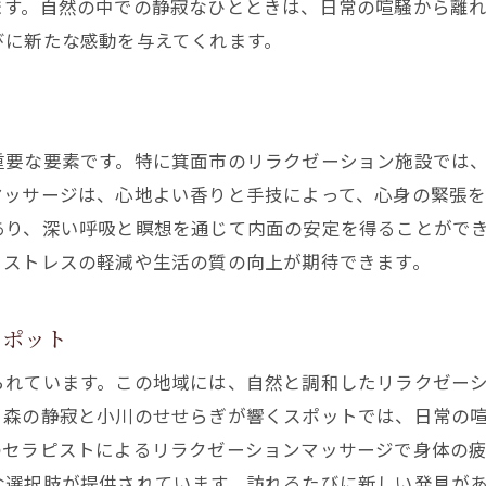
ます。自然の中での静寂なひとときは、日常の喧騒から離
リラクゼーションがもたらす幸福感
びに新たな感動を与えてくれます。
箕面市のセラピストによる特別なケア
心地よいリラクゼーションで心身を整える方法
箕面市のリラクゼーションテクニック
重要な要素です。特に箕面市のリラクゼーション施設では
心身のバランスを保つためのリラクゼーション
マッサージは、心地よい香りと手技によって、心身の緊張を
リラクゼーションによるエネルギーチャージ
あり、深い呼吸と瞑想を通じて内面の安定を得ることがで
セルフケアとしてのリラクゼーションの活用法
、ストレスの軽減や生活の質の向上が期待できます。
ストレスフリーな日々を送るために
リラクゼーションの効果を最大限に引き出す方法
スポット
箕面市で受けられる多彩なリラクゼーションサービス
られています。この地域には、自然と調和したリラクゼー
箕面市のユニークなリラクゼーションメニュー
、森の静寂と小川のせせらぎが響くスポットでは、日常の
体と心を癒す箕面市のヒーリングセラピー
のセラピストによるリラクゼーションマッサージで身体の
な選択肢が提供されています。訪れるたびに新しい発見が