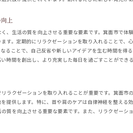
箕面市で体験する多様なリラクゼーション
個々のニーズに応えるリラクゼーションプログラム
の向上
箕面市のリラクゼーションサロンの紹介
リラクゼーションで得られる心身のリフレッシュ
なく、生活の質を向上させる重要な要素です。箕面市で体
ります。定期的にリラクゼーションを取り入れることで、
リラクゼーションで日常の疲れを優しくリセット
になることで、自己反省や新しいアイデアを生む時間を得る
疲労回復に効果的なリラクゼーション
高い時間を創出し、より充実した毎日を過ごすことができ
箕面市でリラックスできる場所
リラクゼーションの力で疲れを癒す
心のリセットを促すリラクゼーション
でリラクゼーションを取り入れることが重要です。箕面市
リラクゼーションがもたらすリフレッシュ効果
激を提供します。特に、首や肩のケアは自律神経を整える
ストレスフリーな生活を目指すために
活の質を向上させる重要な要素です。また、リラクゼーシ
箕面市のリラクゼーションで心も身体もリフレッシュ
箕面市で心身を若返らせるリラクゼーション