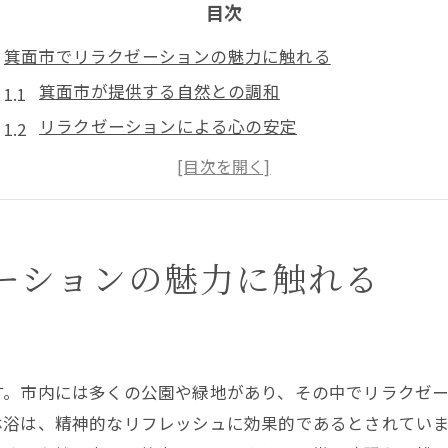
目次
箕面市でリラクゼーションの魅力に触れる
箕面市が提供する自然との調和
リラクゼーションによる心の安定
箕面市の魅力溢れるリラクゼーションスポット
リラクゼーションがもたらす生活の質の向上
心身のバランスを整える秘訣
リラクゼーションを通じたストレス解消法
ーションの魅力に触れる
至福のひとときを箕面市で実現するリラクゼーション
箕面市で体験する至福のマッサージ
日常の中に取り入れる箕面市のリラクゼーション
す。市内には多くの公園や緑地があり、その中でリラクゼ
リラクゼーションセラピーの効果
林浴は、精神的なリフレッシュに効果的であるとされてい
心地よい空間での深いリラクゼーション体験